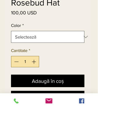
Rosebud Hat
100,00 USD
Preț
Color
*
Cantitate
*
Adaugă în coș
Cumpără acum
Hat