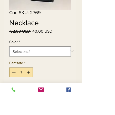
Cod SKU: 2769
Necklace
 62,00 USD 
40,00 USD
Preț
Preț
normal
redus
Color
*
Cantitate
*
Adaugă în coș
Cumpără acum