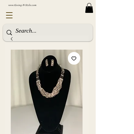
www.Going-N-Style.com