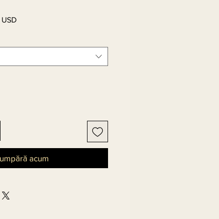
 USD
Preț
redus
umpără acum