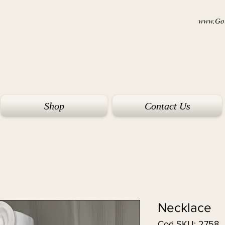
www.Goi
Shop
Contact Us
Necklace
Cod SKU: 2758