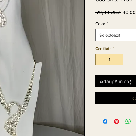
 70,00 USD 
40,00
Preț
normal
Color
*
Selectează
Cantitate
*
Adaugă în coș
C