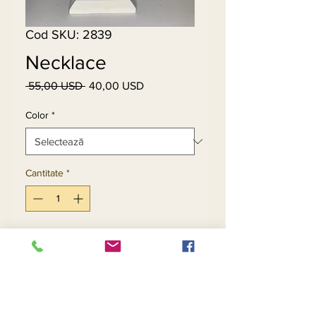
Cod SKU: 2839
Necklace
 55,00 USD 
40,00 USD
Preț
Preț
normal
redus
Color
*
Cantitate
*
Adaugă în coș
Cumpără acum