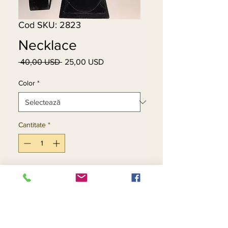
Cod SKU: 2823
Necklace
 40,00 USD 
25,00 USD
Preț
Preț
normal
redus
Color
*
Cantitate
*
Adaugă în coș
Cumpără acum