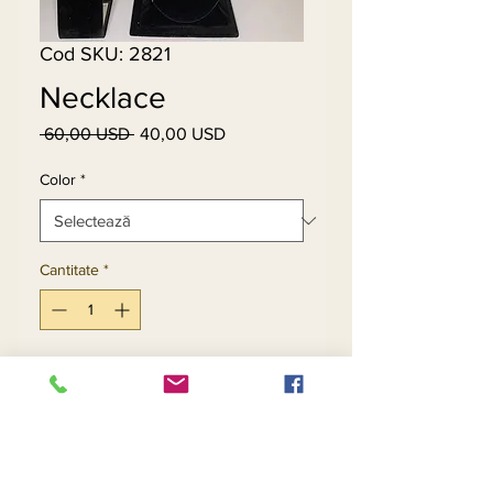
Cod SKU: 2821
Necklace
 60,00 USD 
40,00 USD
Preț
Preț
normal
redus
Color
*
Cantitate
*
Adaugă în coș
Cumpără acum