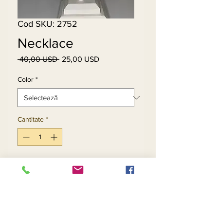
Cod SKU: 2752
Necklace
 40,00 USD 
25,00 USD
Preț
Preț
normal
redus
Color
*
Cantitate
*
Adaugă în coș
Cumpără acum