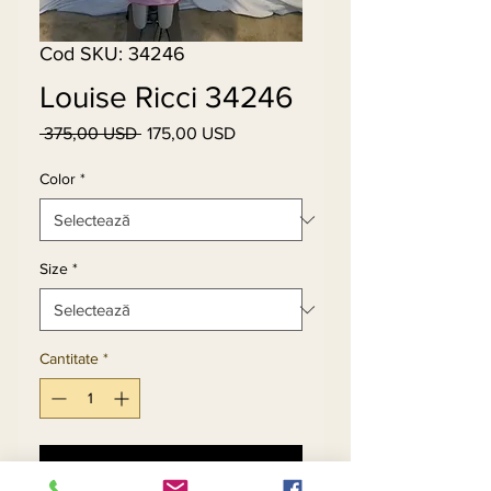
Cod SKU: 34246
Louise Ricci 34246
 375,00 USD 
175,00 USD
Preț
Preț
normal
redus
Color
*
Size
*
Cantitate
*
Adaugă în coș