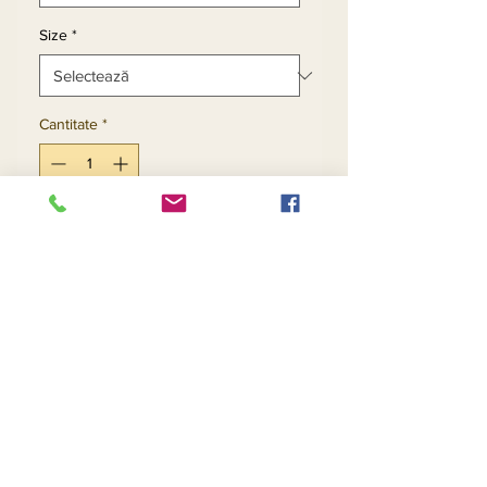
Size
*
Cantitate
*
Adaugă în coș
Cumpără acum
Apple Green - Size 14
Red - Size 22
Contact Us