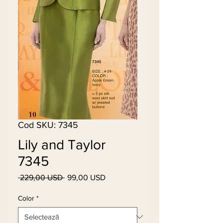
Cod SKU: 7345
Lily and Taylor
7345
 229,00 USD 
99,00 USD
Preț
Preț
normal
redus
Color
*