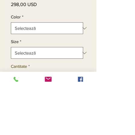
298,00 USD
Preț
Color
*
Size
*
Cantitate
*
Adaugă în coș
Cumpără acum
3pc Pearl Fine Knit Pant