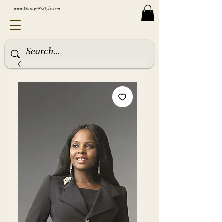
www.Going-N-Style.com