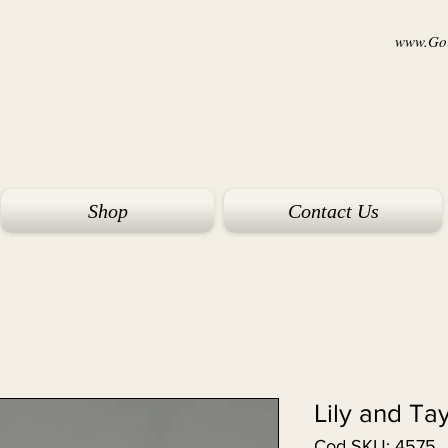
www.Goi
Shop
Contact Us
Lily and Ta
Cod SKU: 4575