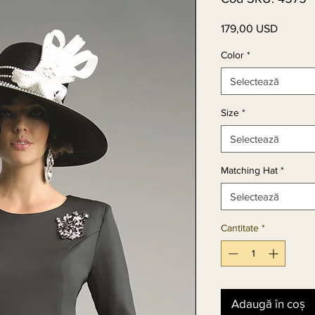
179,00 USD
Preț
Color
*
Selectează
Size
*
Selectează
Matching Hat
*
Selectează
Cantitate
*
Adaugă în coș