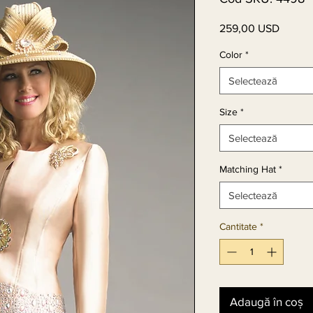
259,00 USD
Preț
Color
*
Selectează
Size
*
Selectează
Matching Hat
*
Selectează
Cantitate
*
Adaugă în coș