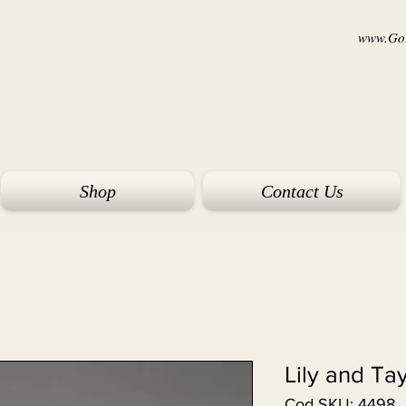
www.Goi
Shop
Contact Us
Lily and Ta
Cod SKU: 4498