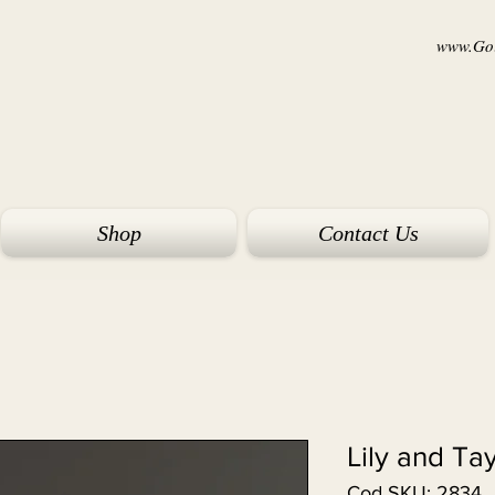
www.Goi
Shop
Contact Us
Lily and Ta
Cod SKU: 2834