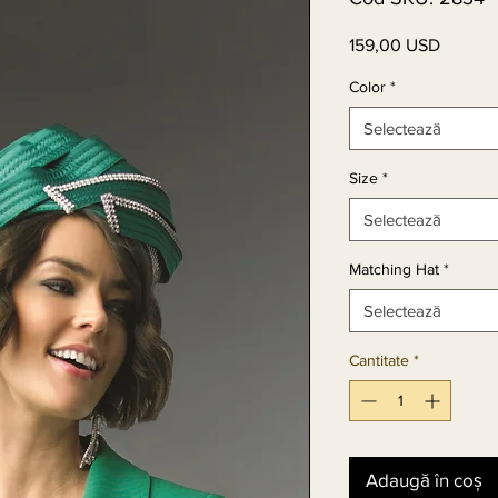
159,00 USD
Preț
Color
*
Selectează
Size
*
Selectează
Matching Hat
*
Selectează
Cantitate
*
Adaugă în coș