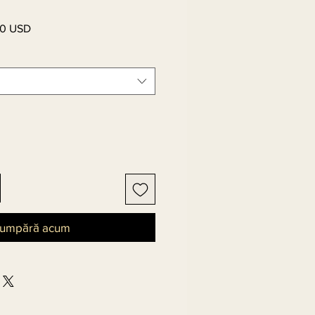
00 USD
Preț
l
redus
umpără acum