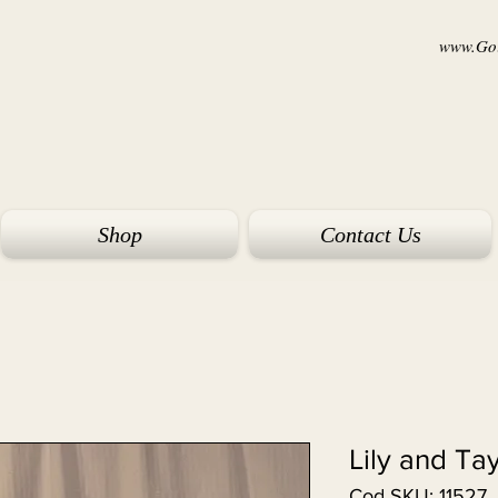
www.Goi
Shop
Contact Us
Lily and Ta
Cod SKU: 11527