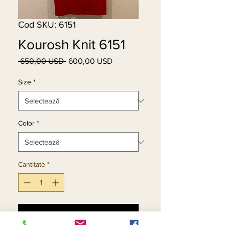
Cod SKU: 6151
Kourosh Knit 6151
 650,00 USD 
600,00 USD
Preț
Preț
normal
redus
Size
*
Color
*
Cantitate
*
Adaugă în coș