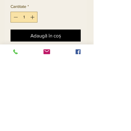
Cantitate
*
Adaugă în coș
Cumpără acum
2pc Jacket & Skirt Set 
Exclusive Knitted Yarn
Return and Refund Policy
Contact Us