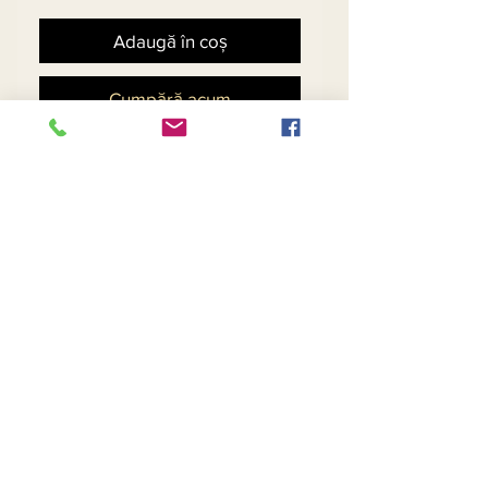
Adaugă în coș
Cumpără acum
2pc Jacket & Skirt Set 
Exclusive Knitted Yarn
Return and Refund Policy
Contact Us
Returns
About Us
Privacy
Telephone:
(954) 710-5440
Email:
goingnstylellc@gmail.com