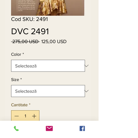
Cod SKU: 2491
DVC 2491
 275,00 USD 
125,00 USD
Preț
Preț
normal
redus
Color
*
Size
*
Cantitate
*
Adaugă în coș