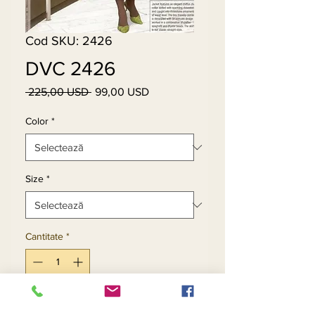
Cod SKU: 2426
DVC 2426
 225,00 USD 
99,00 USD
Preț
Preț
normal
redus
Color
*
Size
*
Cantitate
*
Adaugă în coș