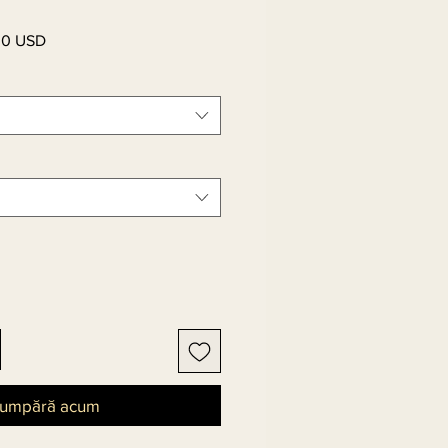
00 USD
Preț
l
redus
umpără acum