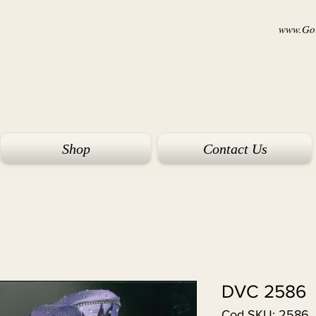
www.Goi
Shop
Contact Us
DVC 2586
Cod SKU: 2586