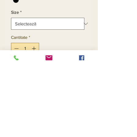
Size
*
Cantitate
*
Adaugă în coș
Cumpără acum
Return and Refund Policy