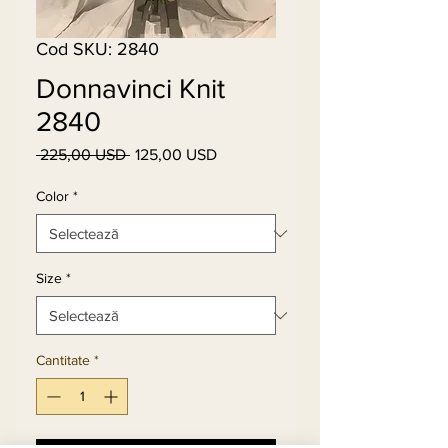
Cod SKU: 2840
Donnavinci Knit
2840
 225,00 USD 
125,00 USD
Preț
Preț
normal
redus
Color
*
Size
*
Cantitate
*