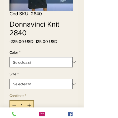
Cod SKU: 2840
Donnavinci Knit
2840
 225,00 USD 
125,00 USD
Preț
Preț
normal
redus
Color
*
Size
*
Cantitate
*