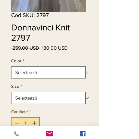
Cod SKU: 2797
Donnavinci Knit
2797
 259,00 USD 
130,00 USD
Preț
Preț
normal
redus
Color
*
Size
*
Cantitate
*