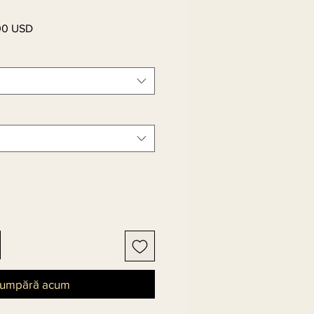
00 USD
Preț
l
redus
umpără acum