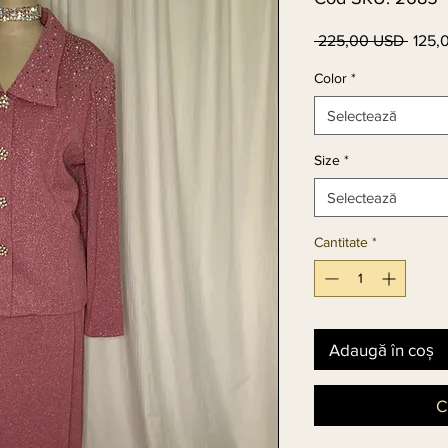
 225,00 USD 
125,
Preț
norma
Color
*
Selectează
Size
*
Selectează
Cantitate
*
Adaugă în coș
C