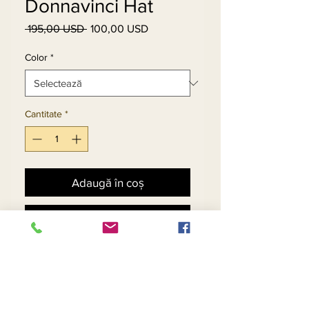
Donnavinci Hat
 195,00 USD 
100,00 USD
Preț
Preț
normal
redus
Color
*
Cantitate
*
Adaugă în coș
Cumpără acum
Donnavinci Hat