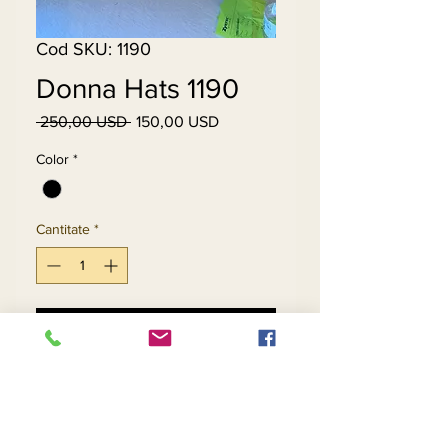
Cod SKU: 1190
Donna Hats 1190
 250,00 USD 
150,00 USD
Preț
Preț
normal
redus
Color
*
Cantitate
*
Adaugă în coș
Cumpără acum