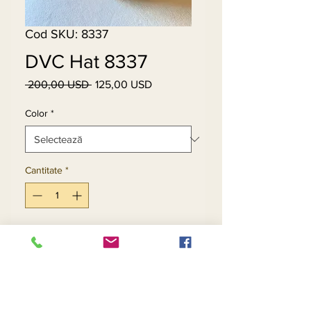
Cod SKU: 8337
DVC Hat 8337
 200,00 USD 
125,00 USD
Preț
Preț
normal
redus
Color
*
Cantitate
*
Adaugă în coș
Cumpără acum