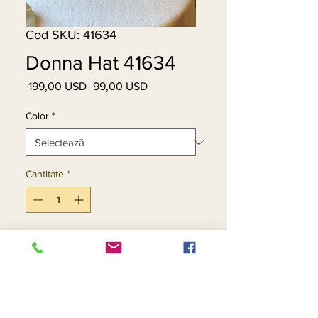
Cod SKU: 41634
Donna Hat 41634
 199,00 USD 
99,00 USD
Preț
Preț
normal
redus
Color
*
Cantitate
*
Adaugă în coș
Cumpără acum