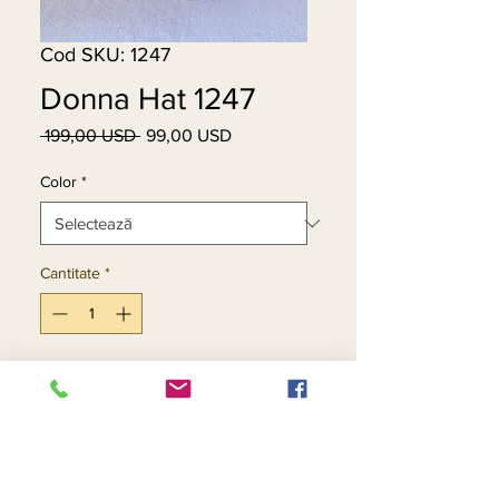
Cod SKU: 1247
Donna Hat 1247
 199,00 USD 
99,00 USD
Preț
Preț
normal
redus
Color
*
Cantitate
*
Adaugă în coș
Cumpără acum