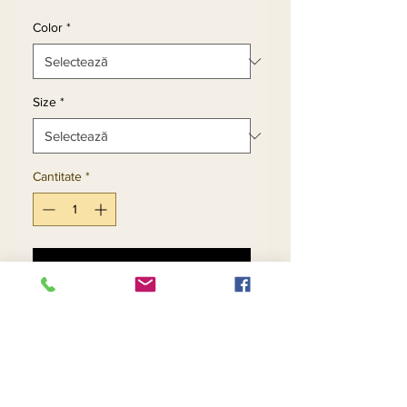
normal
redus
Color
*
Size
*
Cantitate
*
Adaugă în coș
Cumpără acum
Contact Us