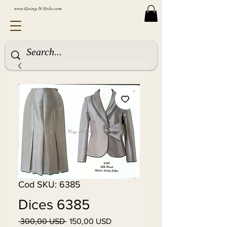
www.Going-N-Style.com
Cod SKU: 6385
Dices 6385
 300,00 USD 
150,00 USD
Preț
Preț