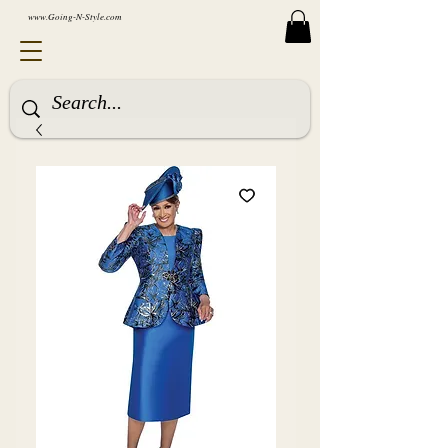
www.Going-N-Style.com