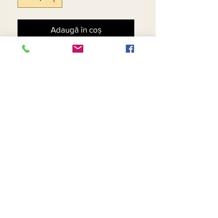
Adaugă în coș
Cumpără acum
Royal Abstract Print Skirt
Suit w/Bead Clasp.
Matching Hat - $79
Contact Us
Returns
About Us
Privacy
Telephone:
(954) 710-5440
Email:
goingnstylellc@gmail.com