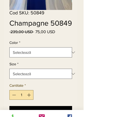
Cod SKU: 50849
Champagne 50849
 239,00 USD 
75,00 USD
Preț
Preț
normal
redus
Color
*
Size
*
Cantitate
*
Adaugă în coș