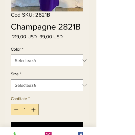
Cod SKU: 2821B
Champagne 2821B
 219,00 USD 
99,00 USD
Preț
Preț
normal
redus
Color
*
Size
*
Cantitate
*
Adaugă în coș