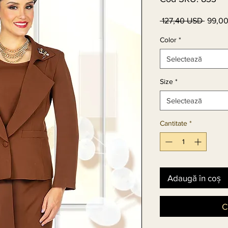
 127,40 USD 
99,0
Preț
norma
Color
*
Selectează
Size
*
Selectează
Cantitate
*
Adaugă în coș
C