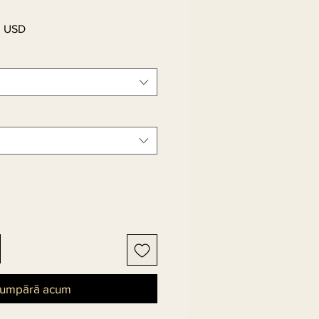
0 USD
Preț
l
redus
umpără acum