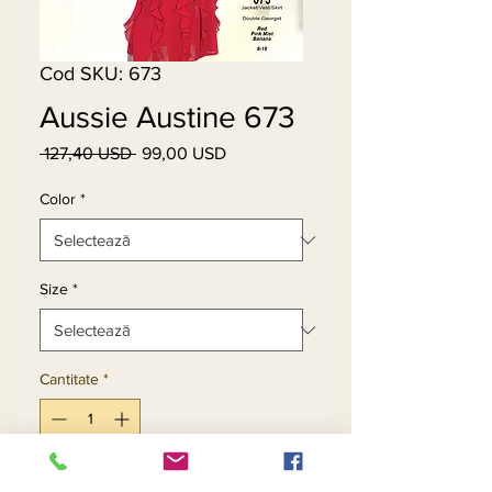
Cod SKU: 673
Aussie Austine 673
 127,40 USD 
99,00 USD
Preț
Preț
normal
redus
Color
*
Size
*
Cantitate
*
Adaugă în coș