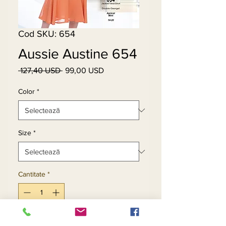
Cod SKU: 654
Aussie Austine 654
 127,40 USD 
99,00 USD
Preț
Preț
normal
redus
Color
*
Size
*
Cantitate
*
Adaugă în coș