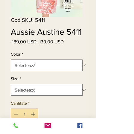
Cod SKU: 5411
Aussie Austine 5411
 189,00 USD 
139,00 USD
Preț
Preț
normal
redus
Color
*
Size
*
Cantitate
*
Adaugă în coș