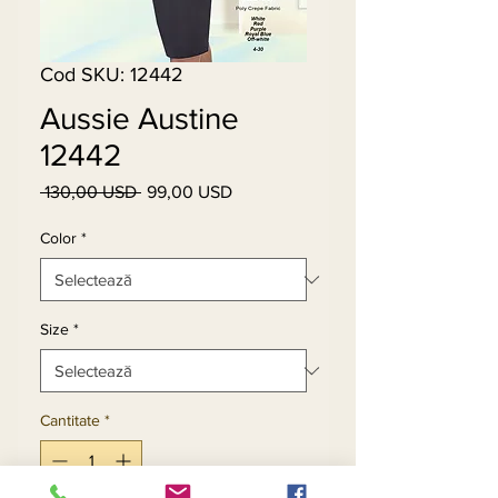
Cod SKU: 12442
Aussie Austine
12442
 130,00 USD 
99,00 USD
Preț
Preț
normal
redus
Color
*
Size
*
Cantitate
*