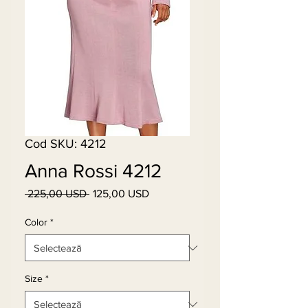
Cod SKU: 4212
Anna Rossi 4212
 225,00 USD 
125,00 USD
Preț
Preț
normal
redus
Color
*
Size
*