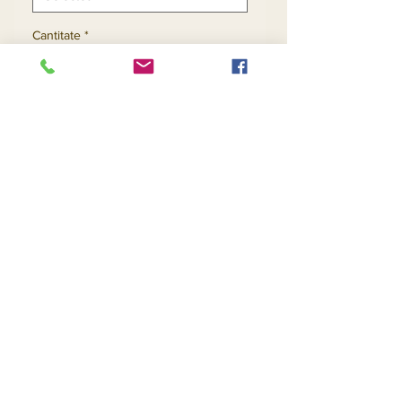
Cantitate
*
Adaugă în coș
Cumpără acum
Contact Us
Returns
About Us
Privacy
Telephone:
(954) 710-5440
Email:
goingnstylellc@gmail.com
Office: 711 NW 135th Way, Plantation, Florida
33325