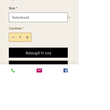
Size
*
Cantitate
*
Adaugă în coș
Cumpără acum
Church Suit With Layered 
Peplum Jacket And Side 
Panel Design. Matching 
Hat - $120