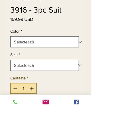
3916 - 3pc Suit
159,99 USD
Preț
Color
*
Size
*
Cantitate
*
Adaugă în coș
Cumpără acum