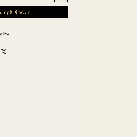
umpără acum
olicy