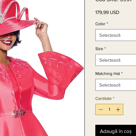
179,99 USD
Preț
Color
*
Selectează
Size
*
Selectează
Matching Hat
*
Selectează
Cantitate
*
Adaugă în coș