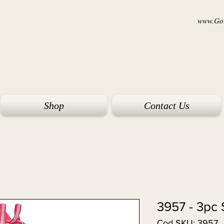
www.Goi
Shop
Contact Us
3957 - 3pc 
Cod SKU: 3957