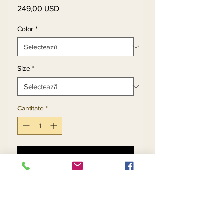
249,00 USD
Preț
Color
*
Size
*
Cantitate
*
Adaugă în coș
Cumpără acum
Church Suit With Weaved 