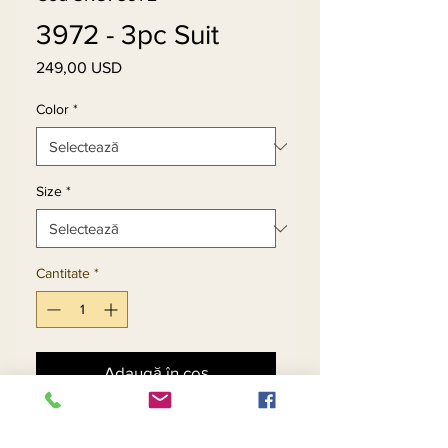
3972 - 3pc Suit
249,00 USD
Preț
Color
*
Size
*
Cantitate
*
Adaugă în coș
Cumpără acum