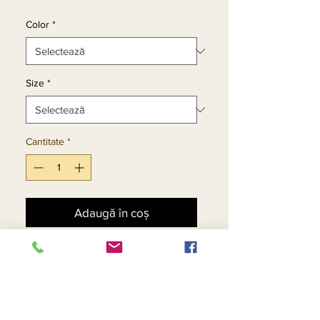
Color
*
Size
*
Cantitate
*
Adaugă în coș
Cumpără acum
Long Sleeve Knit Fabric 
Womens Skirt Suit In Grid 