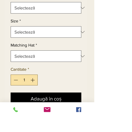
Size
*
Matching Hat
*
Cantitate
*
Adaugă în coș
Cumpără acum
Pleated Bridal Satin Fabric