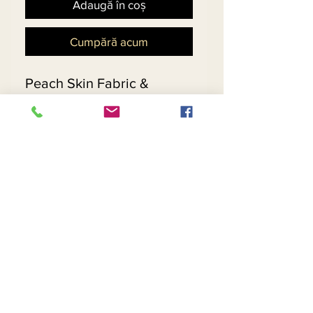
Adaugă în coș
Cumpără acum
Peach Skin Fabric & 
Pleated Chiffon, Trimmed 
w/Black Pearls & 
Rhinestones. Beautiful Soft 
Marabou Feathers
Return and Refund Policy
Contact Us
Returns
About Us