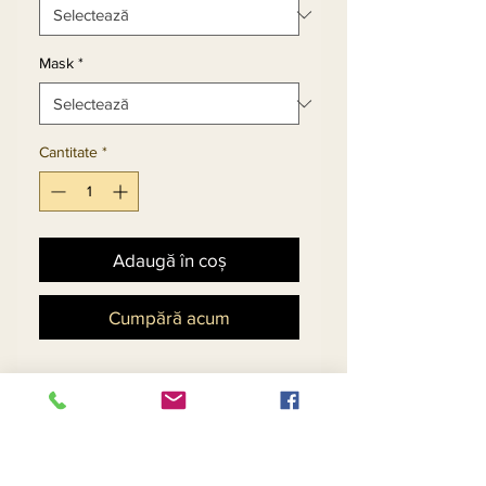
Mask
*
Cantitate
*
Adaugă în coș
Cumpără acum
Womens Sheath Dress In
Soft Stretch Scuba Fabric
Trimmed With Feathers &
Black Stones.